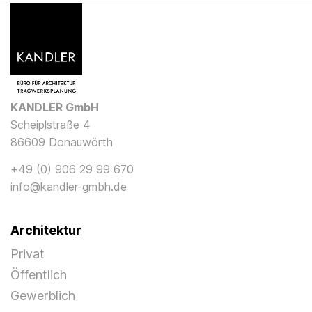
KANDLER GmbH
Scheiplstraße 4
86609 Donauwörth
+49 (0) 906 29 99 670
info@kandler-gmbh.de
Architektur
Privat
Öffentlich
Gewerblich