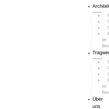
Archite
im
Bes
Tragwe
im
Bes
Über
uns