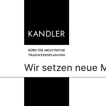
Wir setzen neue 