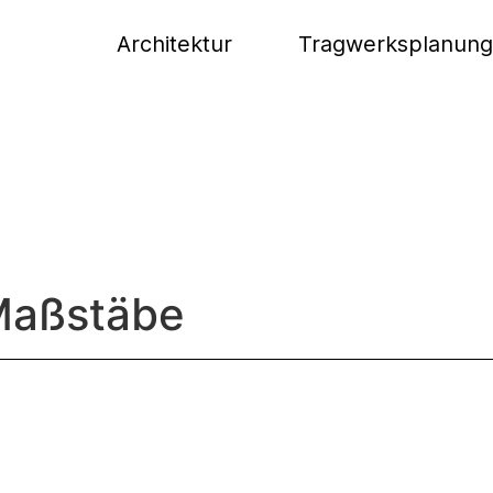
Architektur
Tragwerksplanung
Maßstäbe