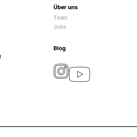
Über uns
Team
Jobs
Blog
g