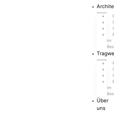
Archite
im
Bes
Tragwe
im
Bes
Über
uns