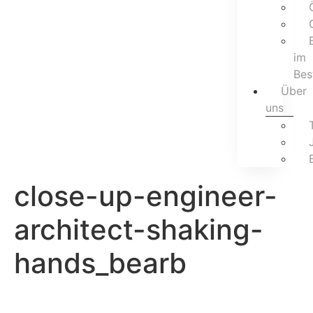
im
Bes
Über
uns
close-up-engineer-
architect-shaking-
hands_bearb