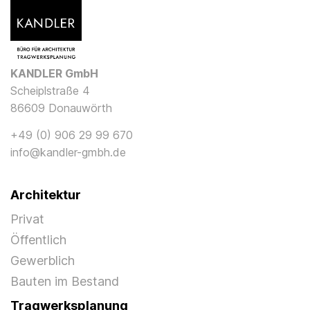
KANDLER GmbH
Scheiplstraße 4
86609 Donauwörth
+49 (0) 906 29 99 670
info@kandler-gmbh.de
Architektur
Privat
Öffentlich
Gewerblich
Bauten im Bestand
Tragwerksplanung