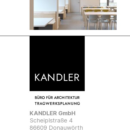
KANDLER GmbH
Scheiplstraße 4
86609 Donauwörth