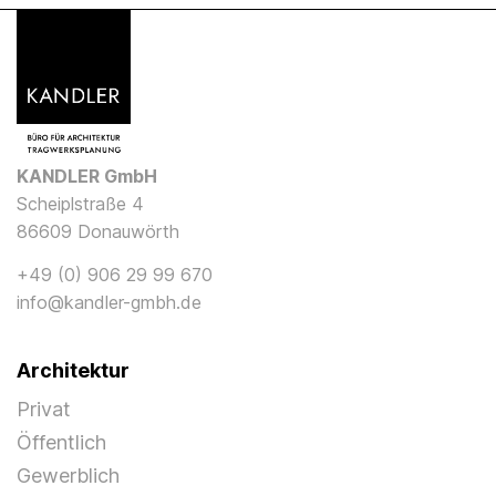
KANDLER GmbH
Scheiplstraße 4
86609 Donauwörth
+49 (0) 906 29 99 670
info@kandler-gmbh.de
Architektur
Privat
Öffentlich
Gewerblich