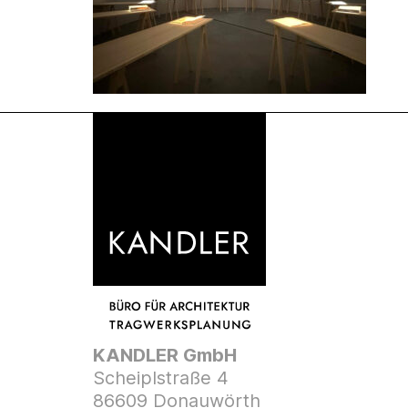
KANDLER GmbH
Scheiplstraße 4
86609 Donauwörth