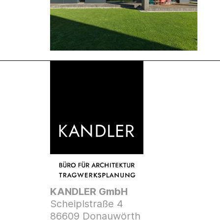
KANDLER GmbH
Scheiplstraße 4
86609 Donauwörth