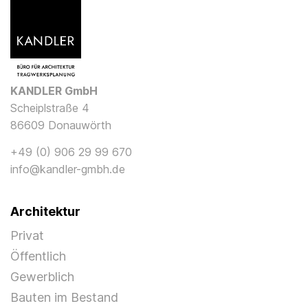
KANDLER GmbH
Scheiplstraße 4
86609 Donauwörth
+49 (0) 906 29 99 670
info@kandler-gmbh.de
Architektur
Privat
Öffentlich
Gewerblich
Bauten im Bestand