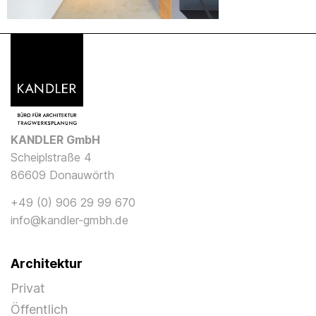
KANDLER GmbH
Scheiplstraße 4
86609 Donauwörth
+49 (0) 906 29 99 670
info@kandler-gmbh.de
Architektur
Privat
Öffentlich