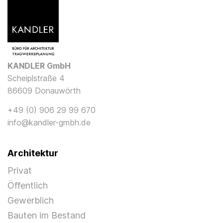
KANDLER GmbH
Scheiplstraße 4
86609 Donauwörth
+49 (0) 906 29 99 670
info@kandler-gmbh.de
Architektur
Privat
Öffentlich
Gewerblich
Bauten im Bestand