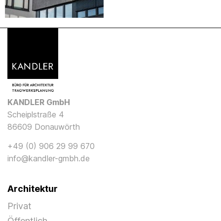
KANDLER GmbH
Scheiplstraße 4
86609 Donauwörth
+49 (0) 906 29 99 670
info@kandler-gmbh.de
Architektur
Privat
Öffentlich