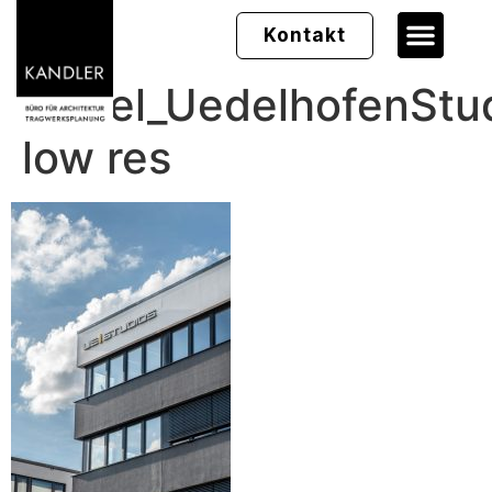
Kontakt
Hebel_UedelhofenStu
low res