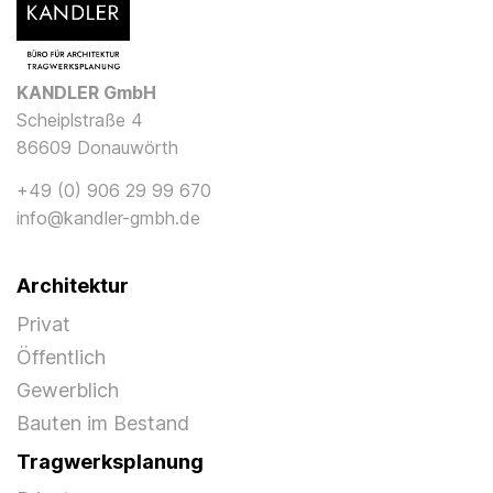
KANDLER GmbH
Scheiplstraße 4
86609 Donauwörth
+49 (0) 906 29 99 670
info@kandler-gmbh.de
Architektur
Privat
Öffentlich
Gewerblich
Bauten im Bestand
Tragwerksplanung